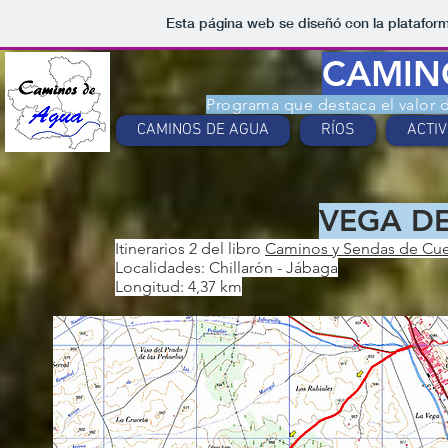
Esta página web se diseñó con la platafor
CAMIN
Programa que destaca el valor
CAMINOS DE AGUA
RÍOS
ACTI
VEGA DE
Itinerarios 2 del libro
Caminos y Sendas de Cuenc
Localidades: Chillarón - Jábaga
Longitud: 4,37 km