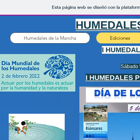
Esta página web se diseñó con la platafor
HUMEDALES
Humedales de la Mancha
Ediciones
I HUMEDA
Sábado 5
I HUMEDALES P