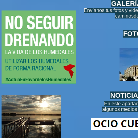
GALERÍ
Envíanos tus fotos y víde
caminosd
FOT
NOTICI
En este apartad
algunos medios 