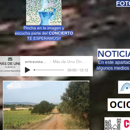
FOT
Pincha en la imagen y
escucha parte del
CONCIERTO
TE ESPERAMOS!!
NOTICI
entrevista-ondacero
Más de Uno Onda Cero Cuenca
En este apartad
algunos medios 
00:00 / 12:12