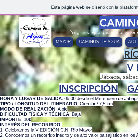
Esta página web se diseñó con la platafor
CAMIN
Programa que destaca el va
lor
MAYOR
CAMINOS DE AGUA
ACT
RÍ
V 
Jábaga, sábad
INSCRIPCIÓN
GA
HORA Y LUGAR DE SALIDA
: 09:00 desde el Merendero de Jábag
TIPO / LONGITUD DEL ITINERARIO
: Circular / 7,5 km
MODO DE REALIZACIÓN
: A pie
DIFICULTAD FÍSICA Y TÉCNICA
: Baja
IMPORTE
:
10€
INTERÉS DEL RECORRIDO
:
1. Celebramos la
V EDICIÓN C.N. Río Mayor
2. Conocemos un recorrido inédito y de alto valor paisajístico en los