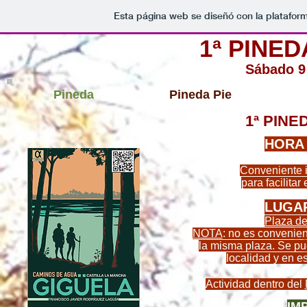
Esta página web se diseñó con la platafor
1ª PINE
Sábado 9 
Pineda
Pineda Pie
1ª PINE
HORA 
Conveniente i
para facilitar
LUGAR
Plaza de
NOTA
: no es convenie
la misma plaza. Se pu
localidad y en e
Actividad dentro del
IM